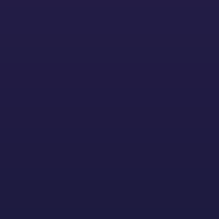
金融科技
利用技术革新支付、借贷等金融服务