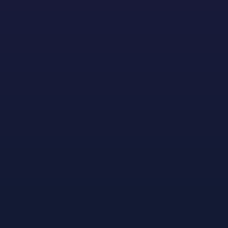
影视策划
规划电影、电视剧的制作和推广方案