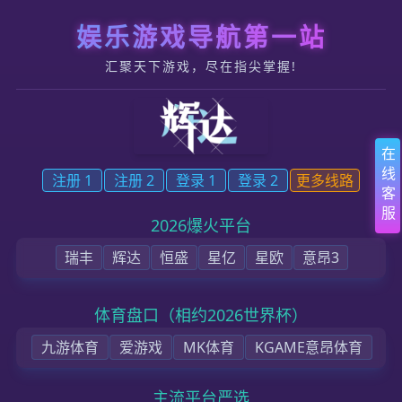
跳转到内容
新币平台 - 官网ID注册_ | 平台申请新币账号
首页
企业背景
新闻快讯
项目开发
加入我们